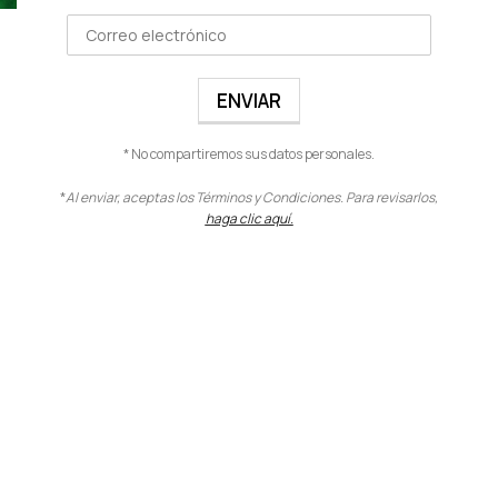
BIOBASE SERUM 3 EN 1
Rostro
,
Maquillaje
$
37.00
VER PRODUCTO
* No compartiremos sus datos personales.
*
Al enviar, aceptas los Términos y Condiciones. Para revisarlos,
haga clic aquí.