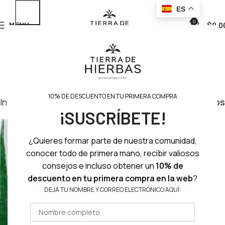
ES
0
MENU
$
0.0
10% DE DESCUENTO EN TU PRIMERA COMPRA
Inicio
Tono del producto
Tono Medio cálido
Filtros
¡SUSCRÍBETE!
¿Quieres formar parte de nuestra comunidad,
conocer todo de primera mano, recibir valiosos
consejos e incluso obtener un
10% de
descuento en tu primera compra en la web
?
DEJA TU NOMBRE Y CORREO ELECTRÓNICO AQUÍ: