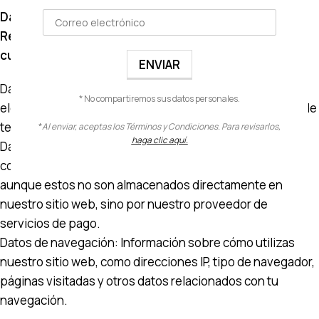
Datos personales que recogemos
Recogemos los siguientes tipos de información
cuando interactúas con nuestro sitio web:
Datos de registro: Nombre, dirección de correo
* No compartiremos sus datos personales.
electrónico, dirección de envío y/o facturación, número de
teléfono.
*
Al enviar, aceptas los Términos y Condiciones. Para revisarlos,
haga clic aquí.
Datos de pago: Información necesaria para procesar tu
compra, como números de tarjeta de crédito o débito,
aunque estos no son almacenados directamente en
nuestro sitio web, sino por nuestro proveedor de
servicios de pago.
Datos de navegación: Información sobre cómo utilizas
nuestro sitio web, como direcciones IP, tipo de navegador,
páginas visitadas y otros datos relacionados con tu
navegación.