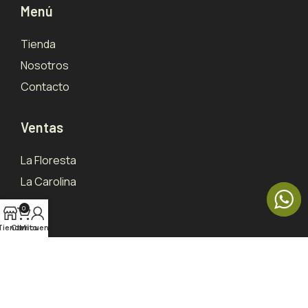
Menú
Tienda
Nosotros
Contacto
Ventas
La Floresta
La Carolina
0
Tienda
Carrito
Mi cuenta
Copyright © 2025. Tierra de Hierbas – Nutricosméticos