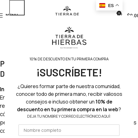
ES
0
MENU
$
0.0
10% DE DESCUENTO EN TU PRIMERA COMPRA
Política de Privacidad y Protección de
¡SUSCRÍBETE!
Datos Personales
¿Quieres formar parte de nuestra comunidad,
Introducción
conocer todo de primera mano, recibir valiosos
En Tierra De Hierbas, nos comprometemos a proteger y
consejos e incluso obtener un
10% de
respetar tu privacidad. Esta Política de Privacidad explica
descuento en tu primera compra en la web
?
cómo recogemos, utilizamos y protegemos tus datos
DEJA TU NOMBRE Y CORREO ELECTRÓNICO AQUÍ:
personales cuando accedes a nuestro sitio web o realizas
compras en línea.