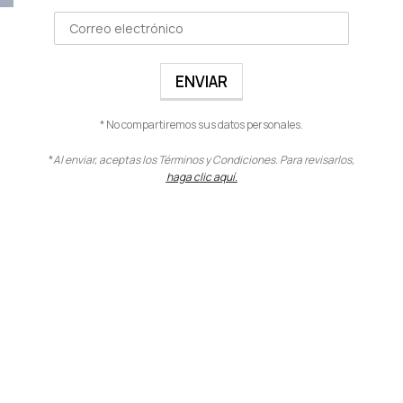
VIVA COLOR FACE Y
CONTOUR
Rostro
,
Corrector
$
17.00
* No compartiremos sus datos personales.
VER PRODUCTO
*
Al enviar, aceptas los Términos y Condiciones. Para revisarlos,
haga clic aquí.