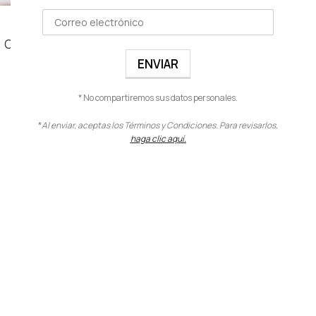
PIGMENTO BOTÁNICO
Ojos
,
Pigmentos botánicos
$
11.00
VER PRODUCTO
* No compartiremos sus datos personales.
*
Al enviar, aceptas los Términos y Condiciones. Para revisarlos,
haga clic aquí.