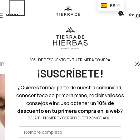
ES
0
MENU
$
0.0
10% DE DESCUENTO EN TU PRIMERA COMPRA
Inicio
Ojos
Pigmentos botánicos
Filtros
¡SUSCRÍBETE!
¿Quieres formar parte de nuestra comunidad,
conocer todo de primera mano, recibir valiosos
consejos e incluso obtener un
10% de
descuento en tu primera compra en la web
?
DEJA TU NOMBRE Y CORREO ELECTRÓNICO AQUÍ: