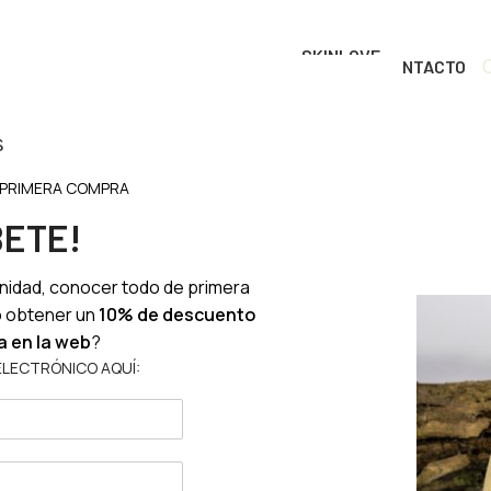
SKINLOVE
OS
TIENDA
BENEFICIOS
DONDE COMPRAR
CONTACTO
RITUALS
 PRIMERA COMPRA
BETE!
nidad, conocer todo de primera
o obtener un
10% de descuento
a en la web
?
ELECTRÓNICO AQUÍ: