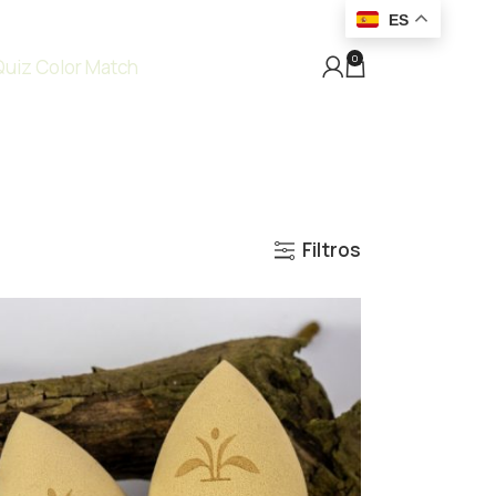
ES
0
Quiz Color Match
Filtros