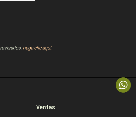
revisarlos,
haga clic aquí.
Ventas
La Floresta
La Carolina