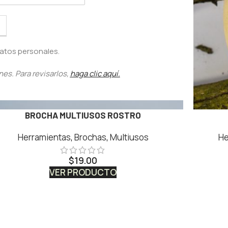
atos personales.
nes. Para revisarlos,
haga clic aquí.
BROCHA MULTIUSOS ROSTRO
Herramientas
,
Brochas
,
Multiusos
He
$
19.00
VER PRODUCTO