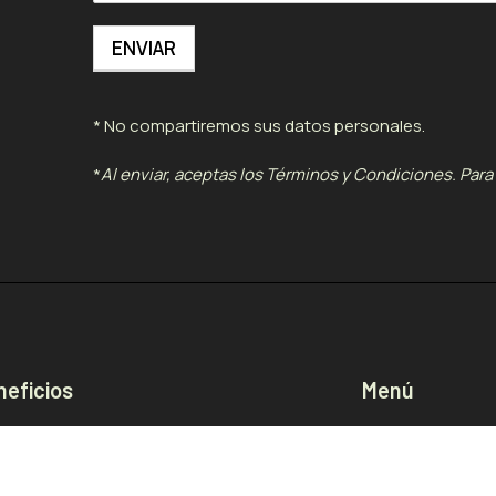
* No compartiremos sus datos personales.
*
Al enviar, aceptas los Términos y Condiciones. Para 
neficios
Menú
grama RE - Retorno & Refill
Tienda
 People Community
Nosotros