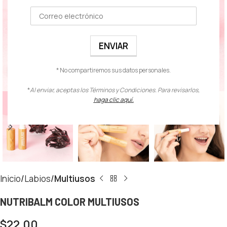
* No compartiremos sus datos personales.
Click to enlarge
*
Al enviar, aceptas los Términos y Condiciones. Para revisarlos,
haga clic aquí.
Inicio
Labios
Multiusos
NUTRIBALM COLOR MULTIUSOS
$
22.00