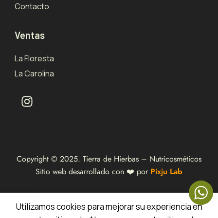
Contacto
Ventas
La Floresta
La Carolina
Copyright © 2025. Tierra de Hierbas – Nutricosméticos
Sitio web desarrollado con ❤️ por
Pixju Lab
0
Utilizamos cookies para mejorar su experiencia en
Tienda
Carrito
Mi cuenta