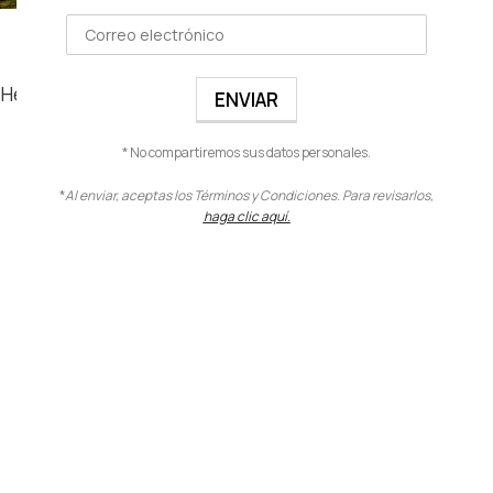
ECO ESPONJA BEAUTY
BLENDER
Herramientas
,
Eco Esponjas
,
Multiusos
* No compartiremos sus datos personales.
$
9.00
VER PRODUCTO
*
Al enviar, aceptas los Términos y Condiciones. Para revisarlos,
haga clic aquí.