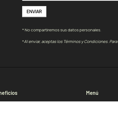
* No compartiremos sus datos personales.
*
Al enviar, aceptas los Términos y Condiciones. Para 
neficios
Menú
grama RE - Retorno & Refill
Tienda
 People Community
Nosotros