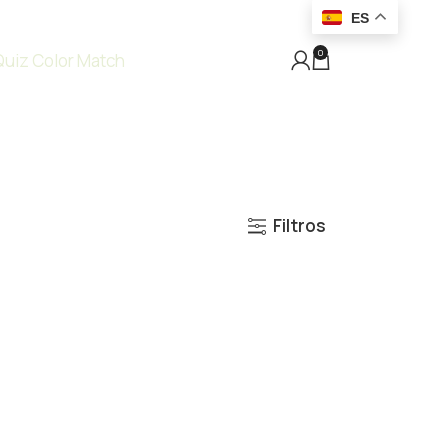
ES
0
Quiz Color Match
Filtros