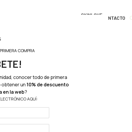
SKINLOVE
OS
TIENDA
BENEFICIOS
DONDE COMPRAR
CONTACTO
RITUALS
 PRIMERA COMPRA
BETE!
nidad, conocer todo de primera
o obtener un
10% de descuento
a en la web
?
ELECTRÓNICO AQUÍ: