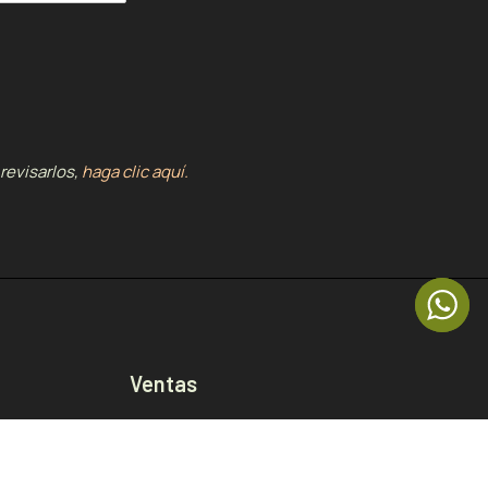
revisarlos,
haga clic aquí.
Ventas
La Floresta
La Carolina