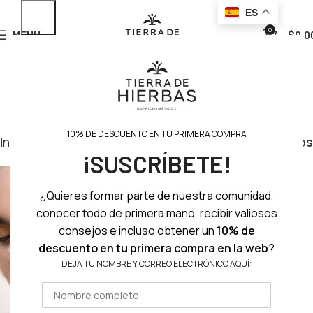
ES
0
MENU
$
0.0
10% DE DESCUENTO EN TU PRIMERA COMPRA
Inicio
Ojos
Pigmentos botánicos
Filtros
¡SUSCRÍBETE!
¿Quieres formar parte de nuestra comunidad,
conocer todo de primera mano, recibir valiosos
consejos e incluso obtener un
10% de
descuento en tu primera compra en la web
?
DEJA TU NOMBRE Y CORREO ELECTRÓNICO AQUÍ: