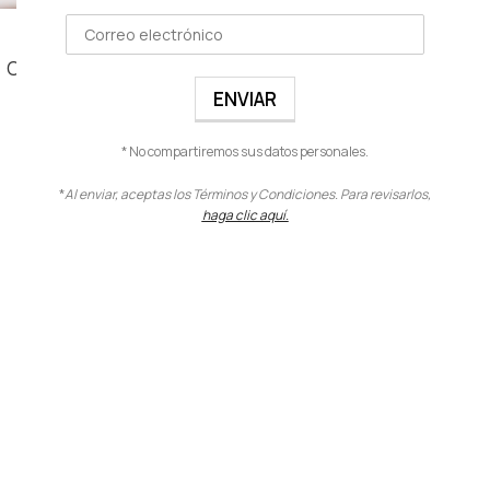
PIGMENTO BOTÁNICO
Ojos
,
Pigmentos botánicos
$
11.00
VER PRODUCTO
* No compartiremos sus datos personales.
*
Al enviar, aceptas los Términos y Condiciones. Para revisarlos,
haga clic aquí.