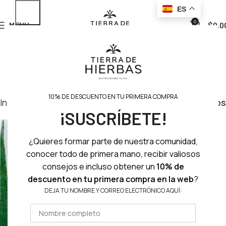
ES
0
MENU
$
0.0
10% DE DESCUENTO EN TU PRIMERA COMPRA
Inicio
Rostro
Maquillaje
Filtros
¡SUSCRÍBETE!
¿Quieres formar parte de nuestra comunidad,
conocer todo de primera mano, recibir valiosos
consejos e incluso obtener un
10% de
descuento en tu primera compra en la web
?
DEJA TU NOMBRE Y CORREO ELECTRÓNICO AQUÍ: