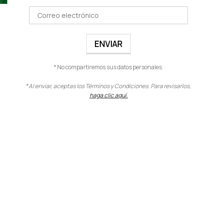
BIOBASE SERUM 3 EN 1
Rostro
,
Maquillaje
$
37.00
VER PRODUCTO
* No compartiremos sus datos personales.
*
Al enviar, aceptas los Términos y Condiciones. Para revisarlos,
haga clic aquí.