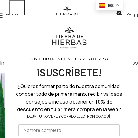
ES
0
MENU
$
0.0
10% DE DESCUENTO EN TU PRIMERA COMPRA
Inicio
Rostro
Maquillaje
Filtros
¡SUSCRÍBETE!
¿Quieres formar parte de nuestra comunidad,
conocer todo de primera mano, recibir valiosos
consejos e incluso obtener un
10% de
descuento en tu primera compra en la web
?
DEJA TU NOMBRE Y CORREO ELECTRÓNICO AQUÍ: