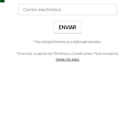
BIOBASE SERUM 3 EN 1
Rostro
,
Maquillaje
$
37.00
VER PRODUCTO
* No compartiremos sus datos personales.
*
Al enviar, aceptas los Términos y Condiciones. Para revisarlos,
haga clic aquí.