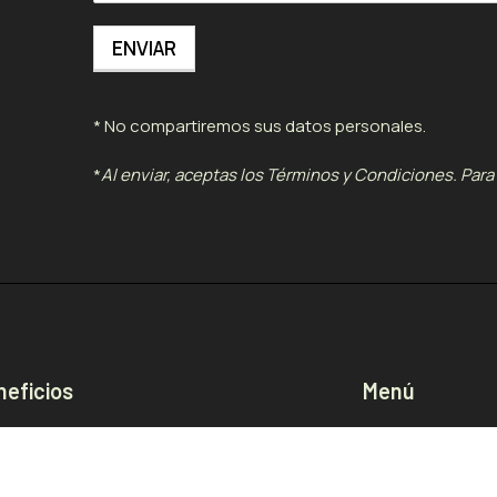
* No compartiremos sus datos personales.
*
Al enviar, aceptas los Términos y Condiciones. Para 
neficios
Menú
grama RE - Retorno & Refill
Tienda
 People Community
Nosotros