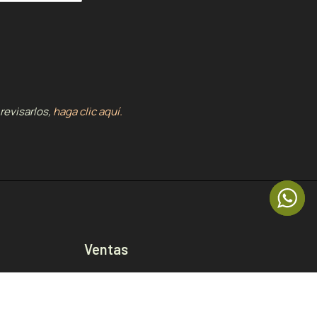
revisarlos,
haga clic aquí.
Ventas
La Floresta
La Carolina