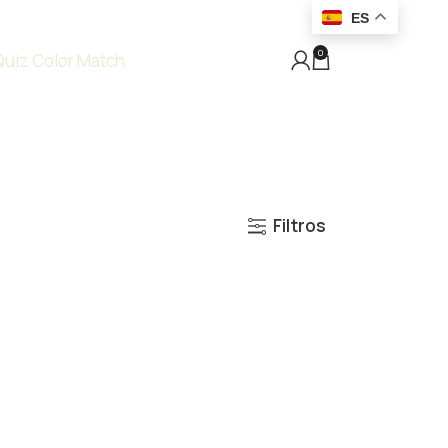
ES
0
Quiz Color Match
Filtros