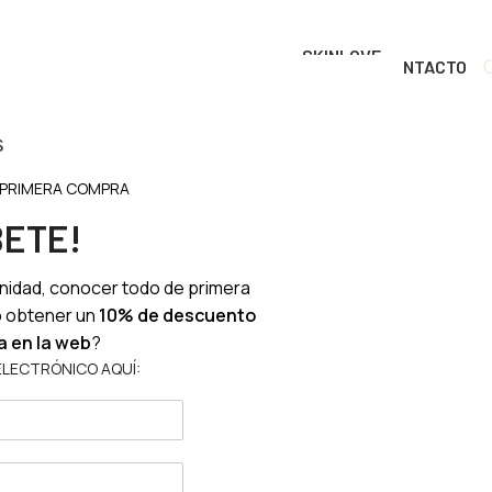
SKINLOVE
OS
TIENDA
BENEFICIOS
DONDE COMPRAR
CONTACTO
RITUALS
 PRIMERA COMPRA
BETE!
nidad, conocer todo de primera
o obtener un
10% de descuento
a en la web
?
ELECTRÓNICO AQUÍ: